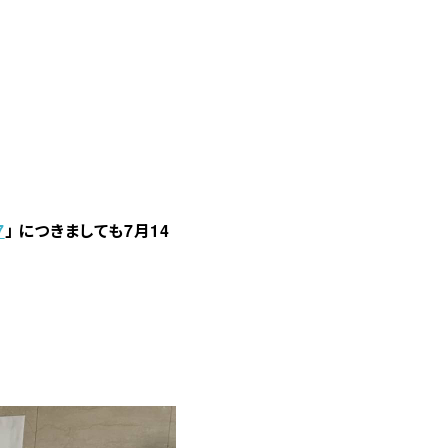
！
7
」 につきましても7月14