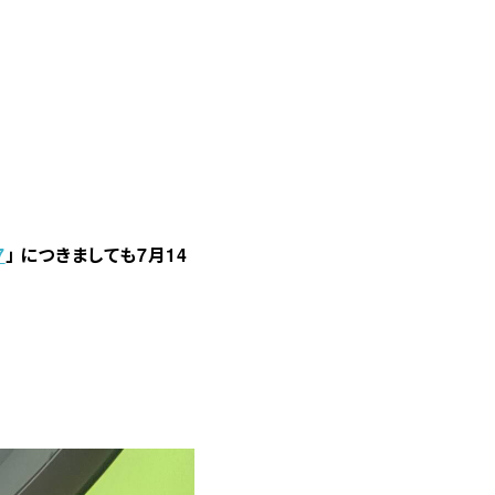
！
7
」 につきましても7月14